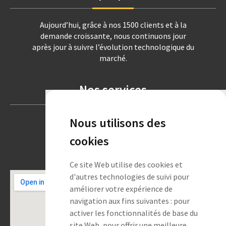
Aujourd’hui, grâce à nos 1500 clients et à la
demande croissante, nous continuons jour
après jour à suivre l’évolution technologique du
marché.
Nos services
Nous utilisons des
Systèmes d'alarme
Vidéosurveillance
cookies
Contrôle d'accès
Services et maintenance
Ce site Web utilise des cookies et
d'autres technologies de suivi pour
améliorer votre expérience de
navigation aux fins suivantes :
pour
activer les fonctionnalités de base du
site Web
,
pour offrir une meilleure