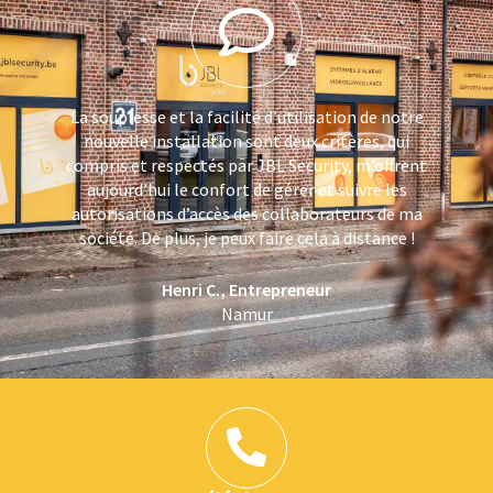
La souplesse et la facilité d’utilisation de notre
nouvelle installation sont deux critères, qui
compris et respectés par JBL Security, m’offrent
aujourd’hui le confort de gérer et suivre les
autorisations d’accès des collaborateurs de ma
société. De plus, je peux faire cela à distance !
Henri C., Entrepreneur
Namur