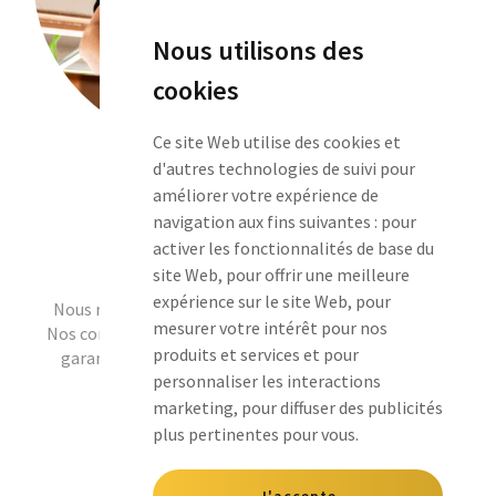
Nous utilisons des
cookies
Ce site Web utilise des cookies et
d'autres technologies de suivi pour
améliorer votre expérience de
navigation aux fins suivantes :
pour
activer les fonctionnalités de base du
Engagement
site Web
,
pour offrir une meilleure
expérience sur le site Web
,
pour
Nous nous engageons fermement dès l’offre de prix.
mesurer votre intérêt pour nos
Nos compétences et notre expérience du terrain vous
produits et services et pour
garantissent la meilleure solution pour le budget
personnaliser les interactions
annoncé.
marketing
,
pour diffuser des publicités
plus pertinentes pour vous
.