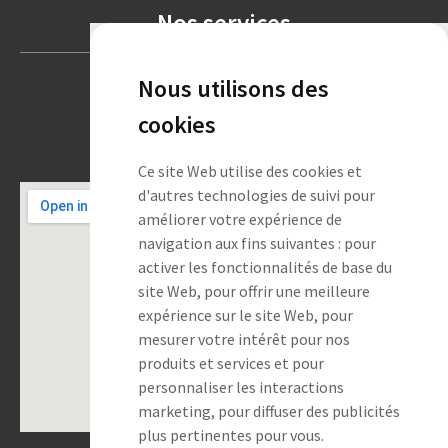
Nos services
Nous utilisons des
Systèmes d'alarme
Vidéosurveillance
cookies
Contrôle d'accès
Services et maintenance
Ce site Web utilise des cookies et
d'autres technologies de suivi pour
améliorer votre expérience de
navigation aux fins suivantes :
pour
activer les fonctionnalités de base du
site Web
,
pour offrir une meilleure
expérience sur le site Web
,
pour
mesurer votre intérêt pour nos
produits et services et pour
personnaliser les interactions
marketing
,
pour diffuser des publicités
plus pertinentes pour vous
.